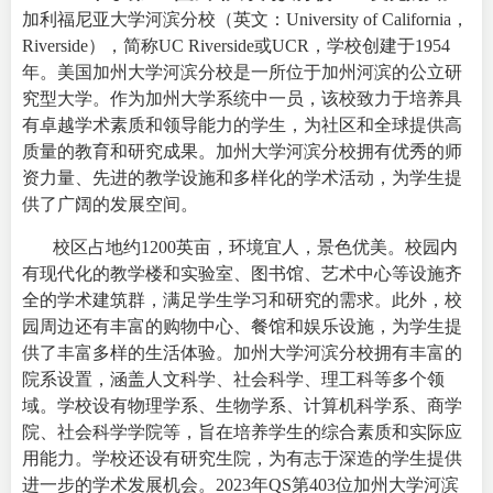
加利福尼亚大学河滨分校
（英文：University of California，
Riverside），简称UC Riverside或UCR，学校创建于1954
年。美国加州大学河滨分校是一所位于加州河滨的公立研
究型大学。作为加州大学系统中一员，该校致力于培养具
有卓越学术素质和领导能力的学生，为社区和全球提供高
质量的教育和研究成果。加州大学河滨分校拥有优秀的师
资力量、先进的教学设施和多样化的学术活动，为学生提
供了广阔的发展空间。
校区占地约1200英亩，环境宜人，景色优美。校园内
有现代化的教学楼和实验室、图书馆、艺术中心等设施齐
全的学术建筑群，满足学生学习和研究的需求。此外，校
园周边还有丰富的购物中心、餐馆和娱乐设施，为学生提
供了丰富多样的生活体验。
加州大学河滨分校拥有丰富的
院系设置，涵盖人文科学、社会科学、理工科等多个领
域。学校设有物理学系、生物学系、计算机科学系、商学
院、社会科学学院等，旨在培养学生的综合素质和实际应
用能力。学校还设有研究生院，为有志于深造的学生提供
进一步的学术发展机会。2023年QS第403位加州大学河滨