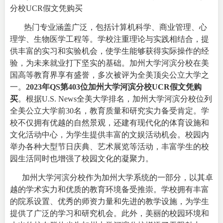
分校UCR假文凭购买
热门专业涵盖广泛，包括计算机科学、商业管理、心
理学、生物医学工程等。学校注重理论与实践相结合，提
供丰富的实习和实验机会，使学生能够获得实际操作的经
验，为未来就业打下坚实的基础。
加州大学河滨分校在美
国高等教育界享有盛誉，多次被评为全美顶尖公立大学之
一。
2023年QS第403位加州大学河滨分校UCR假文凭购
买
。根据U.S. News全美大学排名，加州大学河滨分校位列
全美公立大学前30名，教育质量和研究实力备受肯定。
学
校不仅拥有优越的自然景观，还建有现代化的体育设施和
文化活动中心，为学生提供丰富的文娱活动机会。校园内
举办各种大型节日庆典、艺术展览等活动，丰富学生的校
园生活同时也增强了校园文化的凝聚力。
加州大学河滨分校作为加州大学系统的一部分，以其卓
越的学术实力和优质的教育环境备受推崇。学校拥有丰富
的院系设置、优秀的师资力量和先进的教学设施，为学生
提供了广泛的学习和研究机会。此外，美丽的校园环境和