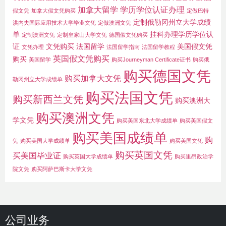
加拿大留学
学历学位认证办理
假文凭
加拿大假文凭购买
定做巴特
定制俄勒冈州立大学成绩
洪内夫国际应用技术大学毕业文凭
定做澳洲文凭
单
挂科办理学历学位认
定制澳洲文凭
定制皇家山大学文凭
德国假文凭购买
证
文凭购买
法国留学
美国假文凭
文凭办理
法国留学指南
法国留学教程
英国假文凭购买
购买
美国留学
购买Journeyman Certificate证书
购买俄
购买德国文凭
购买加拿大文凭
勒冈州立大学成绩单
购买法国文凭
购买新西兰文凭
购买澳洲大
购买澳洲文凭
学文凭
购买美国东北大学成绩单
购买美国假文
购买美国成绩单
购
凭
购买美国大学成绩单
购买美国文凭
购买英国文凭
买美国毕业证
购买英国大学成绩单
购买里昂政治学
院文凭
购买阿萨巴斯卡大学文凭
公司业务