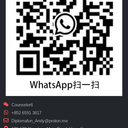
Counselor6
+852 6591 3617
Diplomafun_Andy@proton.me