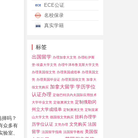
ECE公证
名校保录
真实学籍
标签
出国留学
办理加拿大文凭
办理杜伊斯
堡-埃森大学文凭
办理牛津布鲁克斯大学文凭
办理美国假文凭
办理美国成绩单
办理美国文
凭
办理美国毕业证
办理英国假文凭
加拿大
加拿大留学
学历学位
假文凭购买
认证办理
定做巴特洪内夫国际应用技术
定制俄勒冈
大学毕业文凭
定做澳洲文凭
州立大学成绩单
定制澳洲文凭
定制皇家
挂科办理学
山大学文凭
德国假文凭购买
选择吗？
历学位认证
文凭购买
法国
文凭办理
有众多有
留学
美国假
法国留学指南
法国留学教程
实验室、