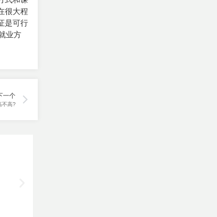
在很大程
证是可行
了就业方
下一个
不高?