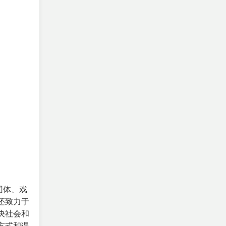
团体、戏
还致力于
决社会和
方式和课