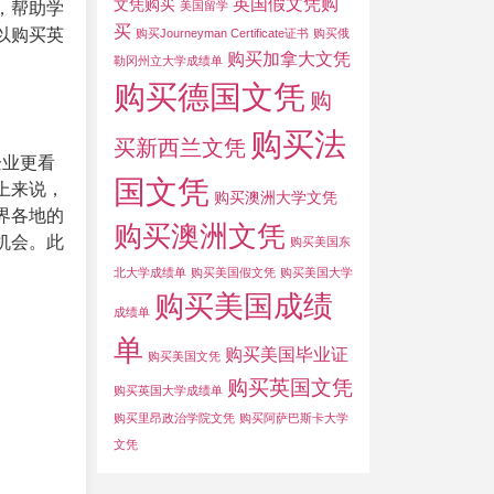
英国假文凭购
文凭购买
，帮助学
美国留学
买
以购买英
购买Journeyman Certificate证书
购买俄
购买加拿大文凭
勒冈州立大学成绩单
购买德国文凭
购
购买法
买新西兰文凭
企业更看
国文凭
上来说，
购买澳洲大学文凭
界各地的
购买澳洲文凭
机会。此
购买美国东
北大学成绩单
购买美国假文凭
购买美国大学
购买美国成绩
成绩单
单
购买美国毕业证
购买美国文凭
购买英国文凭
购买英国大学成绩单
购买里昂政治学院文凭
购买阿萨巴斯卡大学
文凭