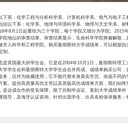
以下系：化学工程与分析科学系、计算机科学系、电气与电子工
包括以下系：化学系、地球与环境科学系、物理与天文学系、材
6年8月1日起重组为三个学院，每个学院又细分为学院。2015年
学院地位的审查结果。审查结果显示，生命科学学院将被解散，
被并入科学和工程学院。购买曼彻斯特大学成绩单，可以根据自
定制。
是英国最大的学生会。它是在2004年10月1日，曼彻斯特理工
大学学生会和曼彻斯特大学学生会合并而成。
成绩单购买公司
，
业务，仅作为收藏使用，它不能代替本身真实学历。依据不同的
方案。提供高质量高仿文凭以及原版高仿成绩单方面，我们始终
，是达成合作的坚实保障。除了仿制毕业证、复刻大学成绩单外
请指导，及海牙认证咨询。针对出国学生，出具名校保录服务；