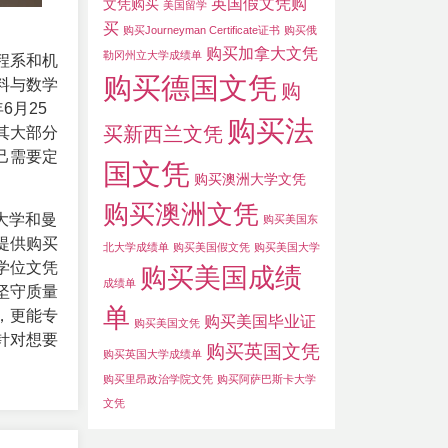
英国假文凭购
文凭购买
美国留学
买
购买Journeyman Certificate证书
购买俄
购买加拿大文凭
勒冈州立大学成绩单
程系和机
购买德国文凭
料与数学
购
6月25
购买法
买新西兰文凭
其大部分
己需要定
国文凭
购买澳洲大学文凭
购买澳洲文凭
大学和曼
购买美国东
提供购买
北大学成绩单
购买美国假文凭
购买美国大学
学位文凭
购买美国成绩
成绩单
坚守质量
单
，更能专
购买美国毕业证
购买美国文凭
针对想要
购买英国文凭
购买英国大学成绩单
购买里昂政治学院文凭
购买阿萨巴斯卡大学
文凭