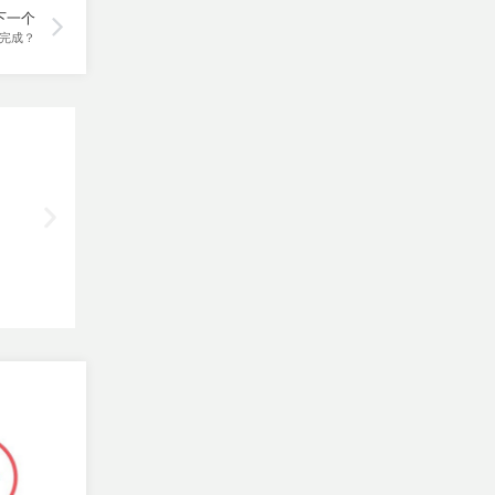
下一个
线完成？