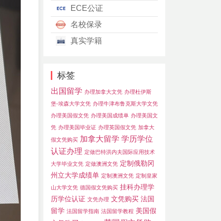
ECE公证
名校保录
真实学籍
标签
出国留学
办理加拿大文凭
办理杜伊斯
堡-埃森大学文凭
办理牛津布鲁克斯大学文凭
办理美国假文凭
办理美国成绩单
办理美国文
凭
办理美国毕业证
办理英国假文凭
加拿大
加拿大留学
学历学位
假文凭购买
认证办理
定做巴特洪内夫国际应用技术
定制俄勒冈
大学毕业文凭
定做澳洲文凭
州立大学成绩单
定制澳洲文凭
定制皇家
挂科办理学
山大学文凭
德国假文凭购买
历学位认证
文凭购买
法国
文凭办理
留学
美国假
法国留学指南
法国留学教程