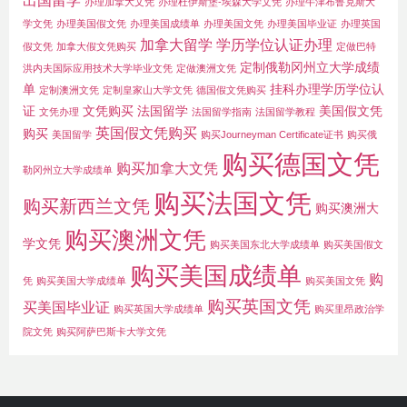
出国留学
办理加拿大文凭
办理杜伊斯堡-埃森大学文凭
办理牛津布鲁克斯大
学文凭
办理美国假文凭
办理美国成绩单
办理美国文凭
办理美国毕业证
办理英国
加拿大留学
学历学位认证办理
假文凭
加拿大假文凭购买
定做巴特
定制俄勒冈州立大学成绩
洪内夫国际应用技术大学毕业文凭
定做澳洲文凭
单
挂科办理学历学位认
定制澳洲文凭
定制皇家山大学文凭
德国假文凭购买
证
文凭购买
法国留学
美国假文凭
文凭办理
法国留学指南
法国留学教程
英国假文凭购买
购买
美国留学
购买Journeyman Certificate证书
购买俄
购买德国文凭
购买加拿大文凭
勒冈州立大学成绩单
购买法国文凭
购买新西兰文凭
购买澳洲大
购买澳洲文凭
学文凭
购买美国东北大学成绩单
购买美国假文
购买美国成绩单
购
凭
购买美国大学成绩单
购买美国文凭
购买英国文凭
买美国毕业证
购买英国大学成绩单
购买里昂政治学
院文凭
购买阿萨巴斯卡大学文凭