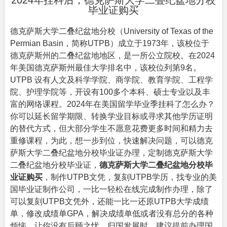
2024年挂科后，德克萨斯大学二叠纪盆地分校
毕业证购买
德克萨斯大学二叠纪盆地分校（
University of Texas of the
Permian Basin
，简称UTPB）成立于1973年，该校位于
德克萨斯州的二叠纪盆地地区，是一所公立院校。在2024
年美国德克萨斯州最佳大学排名中，该校位列第9名
。
UTPB 设有人文及科学学院、商学院、教育学院、工程学
院、护理学院等，开设有100多个本科、硕士专业以及丰
富的网络课程。2024年在美国留学毕业季挂科了怎么办？
你可以延长留学期限、转换学业目标或寻求其他学历证明
的替代方式，但大部分学生不愿意花费更多时间和精力去
重修课程，为此，想一步到位，快速解决问题，可以德克
萨斯大学二叠纪盆地分校毕业证办理，定制德克萨斯大学
二叠纪盆地分校毕业证，
德克萨斯大学二叠纪盆地分校毕
业证购买
，制作UTPB文凭，复刻UTPB学历，找专业的
美
国毕业证
制作公司，一比一轻松在线完成制作办理，除了
可以复刻UTPB文凭外，还能一比一还原UTPB大学成绩
单，修改成绩单GPA，解决成绩单低或者没有总分的各种
烦恼，让你没有后顾之忧。归国发展时，建议提前办理国