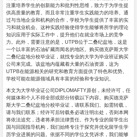
注重培养学生的创新能力和批判性思维，致力于为学生提
供高质量的教育。而且非常注重学生实践能力的培养。通
过与当地企业和机构的合作，学校为学生提供了丰富的实
习和就业机会。这种实践经验使得学生能够将所学的理论
知识应用于实际工作中，提升他们在就业市场上的竞争
力。此外，需要注意的是，UTPB位于二叠纪盆地，这是
一个以丰富的石油矿藏而闻名的地区。购买德克萨斯大学
二叠纪盆地分校毕业证，就找专业的大学为毕业班证购买
公司来完成。该盆地内蕴藏着大量的石油资源，这为
UTPB在能源相关的研究和教育方面提供了特色和优势。
学校可能在能源领域具有丰富的经验和专业知识。
本文为大学毕业证公司DIPLOMAFTY原创，未经许可，任
何媒体和个人不得全部或部分转载以下内容。购买德克萨
斯大学二叠纪盆地分校毕业证，请联系我们。如需转载，
请与我们联系；经许可后转载务必请注明出处，否则本网
将依法追究，违者将承担法律责任。作为专业的留学生出
国与回国指导机构，我们始终专注于探究并优化留学生学
历学业进展的问题。依据不同的学位文凭诉求，我们能够