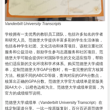
Vanderbilt University Transcripts
学校拥有一支优秀的教职员工团队，包括许多知名的学者
和研究人员。范德堡大学提供丰富多彩的学生生活体验，
包括各种学生社团、文化活动和体育项目。该校注重社区
服务和公益活动，鼓励学生参与志愿服务和社区项目。范
德堡大学可能会提供针对国际学生的文化适应指导，帮助
他们适应新的文化环境和学术体系。购买范德堡大学成绩
单，定制范德堡大学GAP分数时，有一套完整的官方核算
方法。根据不同的ABCD等级，查询对应的GPA分数点，
核算出正确的GPA分数。范德堡大学官方成绩单是竖版美
国A4大小，以橙色边框为主。范德堡大学成绩单背面，为
官方的成绩细节说明。
范德堡大学成绩单（Vanderbilt University Transcript）在
线定制渠道分享。一比一按原版复刻，百分百还原范德堡