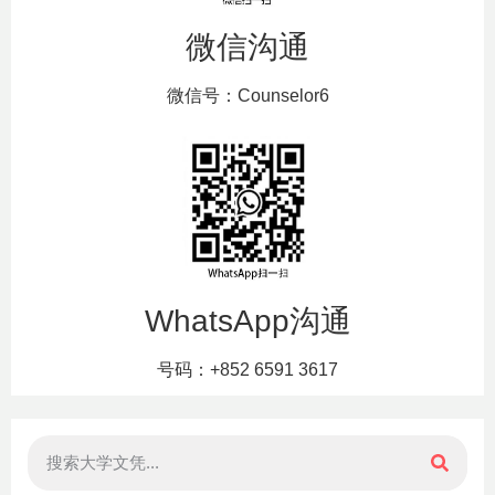
微信沟通
微信号：Counselor6
WhatsApp沟通
号码：+852 6591 3617