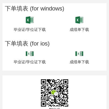
下单填表 (for windows)
毕业证/学位证下载
成绩单下载
下单填表 (for ios)
毕业证/学位证下载
成绩单下载