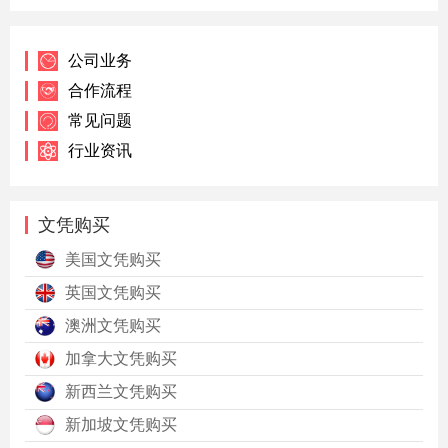
公司业务
合作流程
常见问题
行业资讯
文凭购买
美国文凭购买
英国文凭购买
澳洲文凭购买
加拿大文凭购买
新西兰文凭购买
新加坡文凭购买