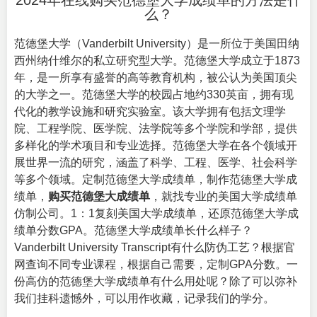
2024年在线购买范德堡大学成绩单的方法是什
么？
范德堡大学（
Vanderbilt University
）是一所位于美国田纳
西州纳什维尔的私立研究型大学。范德堡大学成立于1873
年，是一所享有盛誉的高等教育机构，被公认为美国顶尖
的大学之一。范德堡大学的校园占地约330英亩，拥有现
代化的教学设施和研究实验室。该大学拥有包括文理学
院、工程学院、医学院、法学院等多个学院和学部，提供
多样化的学术项目和专业选择。范德堡大学在各个领域开
展世界一流的研究，涵盖了科学、工程、医学、社会科学
等多个领域。定制范德堡大学成绩单，制作范德堡大学成
绩单，
购买范德堡大成绩单
，就找专业的
美国大学成绩单
仿制
公司。1：1复刻美国大学成绩单，还原范德堡大学成
绩单分数GPA。范德堡大学成绩单长什么样子？
Vanderbilt University Transcript有什么防伪工艺？根据官
网查询不同专业课程，根据自己需要，定制GPA分数。一
份高仿的范德堡大学成绩单有什么用处呢？除了可以弥补
我们挂科遗憾外，可以用作收藏，记录我们的学分。