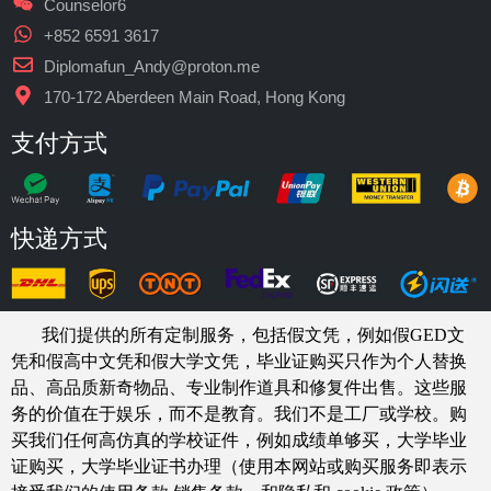
Counselor6
+852 6591 3617
Diplomafun_Andy@proton.me
170-172 Aberdeen Main Road, Hong Kong
支付方式
快递方式
我们提供的所有定制服务，包括假文凭，例如假GED文
凭和假高中文凭和假大学文凭，
毕业证购买
只作为个人替换
品、高品质新奇物品、专业制作道具和修复件出售。这些服
务的价值在于娱乐，而不是教育。我们不是工厂或学校。购
买我们任何高仿真的
学校
证件，例如
成绩单够买
，大学毕业
证购买，大学毕业证书办理（使用本网站或购买服务即表示