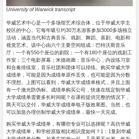
University of Warwick transcript
华威艺术中心是一个多场馆艺术综合体，位于华威大学主
校区的中心。它每年吸引约30万名游客参加3000多场独立
活动，涵盖当代和古典音乐、戏剧、舞蹈、喜剧、电影和
视觉艺术。该中心由六个主要空间组成：巴特沃斯音乐
厅；一个有550个座位的剧院；一个有180个座位的戏剧工
作室；三个电影屏幕；米德画廊；音乐中心，内设练习室
和合奏排练室，音乐社团和团体可以排练。购买华威大学
成绩单，可能是因为成绩单原件丢失，也可能是因为分数
不理想。上图可以看到，华威大学成绩单格式，并且上面
有一个激光防伪标。
成绩单购买公司
，快速在线定制华威
大学成绩单需要多长时间呢？在课程提供完整的情况下，
两天可以交付，华威大学成绩单电子版效果图。当然，也
可以加急办理仿制华威大学成绩单，最快一天完成。
购买华威大学成绩单，有哪些专业可以选择呢？高仿华威
大学成绩单，和学校原版相比相识度如何？1：1复刻华威
大学成绩单分数。与真实的放一起，几乎看不出差。作为