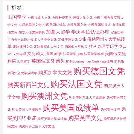
标签
出国留学
办理加拿大文凭
办理杜伊斯堡-埃森大学文凭
办理牛津布鲁克斯大
学文凭
办理美国假文凭
办理美国成绩单
办理美国文凭
办理美国毕业证
办理英国
加拿大留学
学历学位认证办理
假文凭
加拿大假文凭购买
定做巴特
定制俄勒冈州立大学成绩
洪内夫国际应用技术大学毕业文凭
定做澳洲文凭
单
挂科办理学历学位认
定制澳洲文凭
定制皇家山大学文凭
德国假文凭购买
证
文凭购买
法国留学
美国假文凭
文凭办理
法国留学指南
法国留学教程
英国假文凭购买
购买
美国留学
购买Journeyman Certificate证书
购买俄
购买德国文凭
购买加拿大文凭
勒冈州立大学成绩单
购买法国文凭
购买新西兰文凭
购买澳洲大
购买澳洲文凭
学文凭
购买美国东北大学成绩单
购买美国假文
购买美国成绩单
购
凭
购买美国大学成绩单
购买美国文凭
购买英国文凭
买美国毕业证
购买英国大学成绩单
购买里昂政治学
院文凭
购买阿萨巴斯卡大学文凭