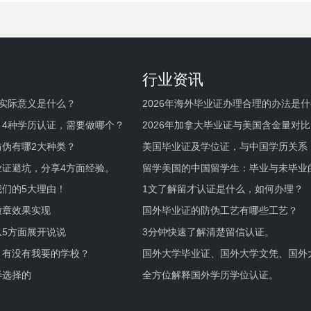
行业资讯
实际意义是什么？
2026年海外毕业证办理合理的办法是
何避坑？
，4种学历认证，需要做哪个？
2026年加拿大毕业证与美国含金量对比
伪有哪2大种类？
美国毕业证及学位证，与中国学历关系
业证避坑，分享4方面经验。
留学美国的中国留学生：毕业与未毕业
境及建议
们的5大理由！
1文了解留才认证是什么，如何办理？
徽章效果实现
国外毕业证的防伪工艺有哪些工艺？
5方面展开说说
3分钟快速了解清楚留信认证。
，有没有我要的学校？
国外大学毕业证、国外大学文凭、国外
证的区别。
样选择的
全方位解释国外学历学位认证。