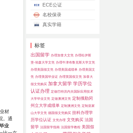
ECE公证
名校保录
真实学籍
标签
出国留学
办理加拿大文凭
办理杜伊斯
堡-埃森大学文凭
办理牛津布鲁克斯大学文凭
办理美国假文凭
办理美国成绩单
办理美国文
凭
办理美国毕业证
办理英国假文凭
加拿大
加拿大留学
学历学位
假文凭购买
认证办理
定做巴特洪内夫国际应用技术
定制俄勒冈
大学毕业文凭
定做澳洲文凭
州立大学成绩单
定制澳洲文凭
定制皇家
毕业材
挂科办理学
山大学文凭
德国假文凭购买
院。通
历学位认证
文凭购买
法国
文凭办理
毕业
留学
美国假
法国留学指南
法国留学教程
一比一在