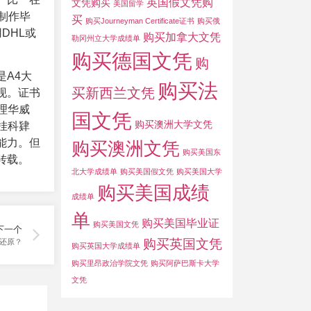
英国假文凭购
文凭购买
美国留学
制作毕
买
购买Journeyman Certificate证书
购买俄
DHL或
购买加拿大文凭
勒冈州立大学成绩单
购买德国文凭
购
A4大
购买法
买新西兰文凭
现。证书
办理华威
国文凭
购买澳洲大学文凭
挂科肄
能力。但
购买澳洲文凭
购买美国东
转载。
北大学成绩单
购买美国假文凭
购买美国大学
购买美国成绩
成绩单
单
购买美国毕业证
购买美国文凭
下一个
购买英国文凭
制还原？
购买英国大学成绩单
购买里昂政治学院文凭
购买阿萨巴斯卡大学
文凭