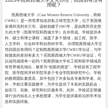
2023年凯斯西储大学文凭办理，回国后有没有
用呢？
凯斯西储大学（Case Western Reserve University，简称
CWRU
）是一所世界知名的私立研究型大学，位于美国俄
亥俄州克利夫兰市。该校创建于1967年，是由两所历史悠
久的大学（凯斯学院和西储大学）合并而成。学校提供本
科、硕士和博士课程，涵盖了多个领域，如工程、医学、
人文学科、社会科学和自然科学等。
办理凯斯西储大学文
凭
回国后有用吗？定制凯斯西储大学CWRU学位证，与学
校颁发的差别有多大？买凯斯西储大学CWRU毕业证，可
以连同成绩单一起吗？
凯斯西储大学在工程和医学领域具
有世界领先地位，被誉为“创新的摇篮”。学校设有工程学
院、医学院和牙科学院等多个专业学院和研究中心。学校
的教师团队素质高，其中包括了许多知名专家和学者。此
外，学校注重实践教学，为学生提供了丰富的实践机会，
如实习、实验、研究和社区服务等。此外，学校还定期邀
请行业内知名人士来校授课，为学生提供最前沿的学术信
息和实践经验。