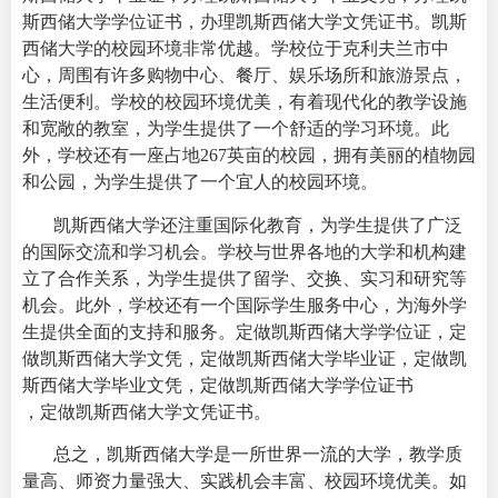
斯西储大学学位证书，办理凯斯西储大学文凭证书。
凯斯
西储大学的校园环境非常优越。学校位于克利夫兰市中
心，周围有许多购物中心、餐厅、娱乐场所和旅游景点，
生活便利。学校的校园环境优美，有着现代化的教学设施
和宽敞的教室，为学生提供了一个舒适的学习环境。此
外，学校还有一座占地267英亩的校园，拥有美丽的植物园
和公园，为学生提供了一个宜人的校园环境。
凯斯西储大学还注重国际化教育，为学生提供了广泛
的国际交流和学习机会。学校与世界各地的大学和机构建
立了合作关系，为学生提供了留学、交换、实习和研究等
机会。此外，学校还有一个国际学生服务中心，为海外学
生提供全面的支持和服务。定做凯斯西储大学学位证，定
做凯斯西储大学文凭，定做凯斯西储大学毕业证，定做凯
斯西储大学毕业文凭，定做凯斯西储大学学位证书
，定做凯斯西储大学文凭证书。
总之，凯斯西储大学是一所世界一流的大学，教学质
量高、师资力量强大、实践机会丰富、校园环境优美。如