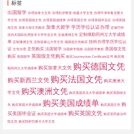
标签
出国留学
办理加拿大文凭
办理杜伊斯堡-埃森大学文凭
办理牛津布鲁克斯大
学文凭
办理美国假文凭
办理美国成绩单
办理美国文凭
办理美国毕业证
办理英国
加拿大留学
学历学位认证办理
假文凭
加拿大假文凭购买
定做巴特
定制俄勒冈州立大学成绩
洪内夫国际应用技术大学毕业文凭
定做澳洲文凭
单
挂科办理学历学位认
定制澳洲文凭
定制皇家山大学文凭
德国假文凭购买
证
文凭购买
法国留学
美国假文凭
文凭办理
法国留学指南
法国留学教程
英国假文凭购买
购买
美国留学
购买Journeyman Certificate证书
购买俄
购买德国文凭
购买加拿大文凭
勒冈州立大学成绩单
购买法国文凭
购买新西兰文凭
购买澳洲大
购买澳洲文凭
学文凭
购买美国东北大学成绩单
购买美国假文
购买美国成绩单
购
凭
购买美国大学成绩单
购买美国文凭
购买英国文凭
买美国毕业证
购买英国大学成绩单
购买里昂政治学
院文凭
购买阿萨巴斯卡大学文凭