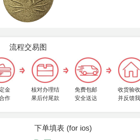
流程交易图
定金
核对办理结
免费包邮
收货验
合作
果后付尾款
安全送达
并反馈
下单填表 (for ios)