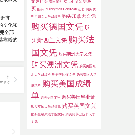
英国假文凭购
文凭购买
美国留学
买
购买Journeyman Certificate证书
购买俄
购买加拿大文凭
勒冈州立大学成绩单
资源齐
购买德国文凭
的文化和
购
凭
全部
购买法
选靠谱的
买新西兰文凭
国文凭
购买澳洲大学文凭
购买澳洲文凭
购买美国东
北大学成绩单
购买美国假文凭
购买美国大学
下一个
购买美国成绩
节把控
成绩单
单
购买美国毕业证
购买美国文凭
购买英国文凭
购买英国大学成绩单
购买里昂政治学院文凭
购买阿萨巴斯卡大学
文凭