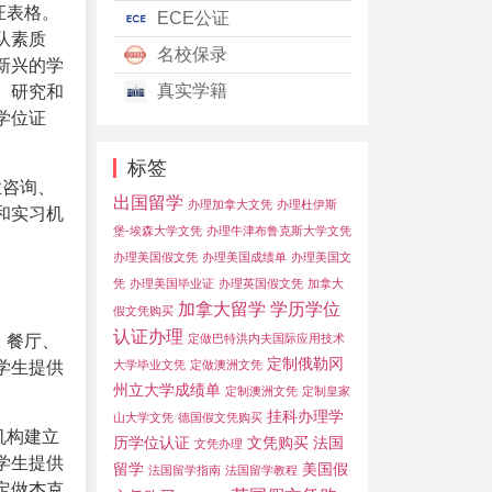
证表格。
ECE公证
队素质
名校保录
新兴的学
真实学籍
、研究和
学位证
标签
业咨询、
出国留学
办理加拿大文凭
办理杜伊斯
和实习机
堡-埃森大学文凭
办理牛津布鲁克斯大学文凭
办理美国假文凭
办理美国成绩单
办理美国文
凭
办理美国毕业证
办理英国假文凭
加拿大
加拿大留学
学历学位
假文凭购买
认证办理
、餐厅、
定做巴特洪内夫国际应用技术
定制俄勒冈
学生提供
大学毕业文凭
定做澳洲文凭
州立大学成绩单
定制澳洲文凭
定制皇家
挂科办理学
山大学文凭
德国假文凭购买
机构建立
历学位认证
文凭购买
法国
文凭办理
学生提供
留学
美国假
法国留学指南
法国留学教程
定做杰克