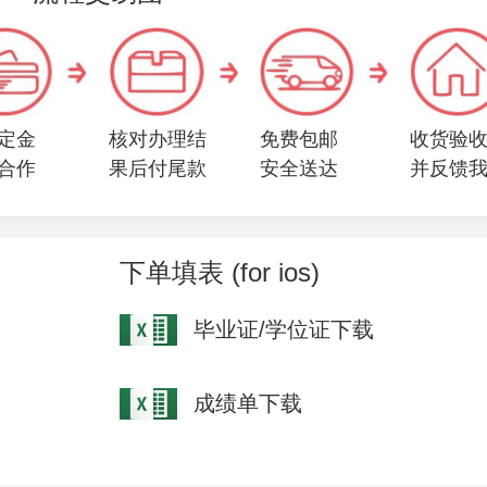
定金
核对办理结
免费包邮
收货验
合作
果后付尾款
安全送达
并反馈
下单填表 (for ios)
毕业证/学位证下载
成绩单下载