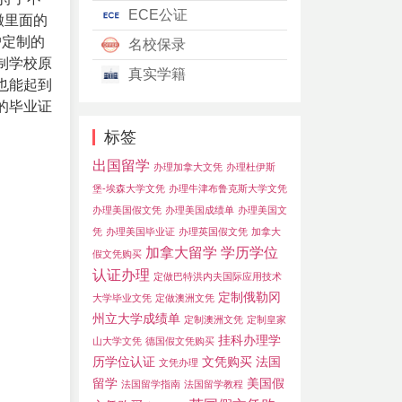
ECE公证
徽里面的
户定制的
名校保录
制学校原
真实学籍
也能起到
的毕业证
标签
出国留学
办理加拿大文凭
办理杜伊斯
堡-埃森大学文凭
办理牛津布鲁克斯大学文凭
办理美国假文凭
办理美国成绩单
办理美国文
凭
办理美国毕业证
办理英国假文凭
加拿大
加拿大留学
学历学位
假文凭购买
认证办理
定做巴特洪内夫国际应用技术
定制俄勒冈
大学毕业文凭
定做澳洲文凭
州立大学成绩单
定制澳洲文凭
定制皇家
挂科办理学
山大学文凭
德国假文凭购买
历学位认证
文凭购买
法国
文凭办理
留学
美国假
法国留学指南
法国留学教程