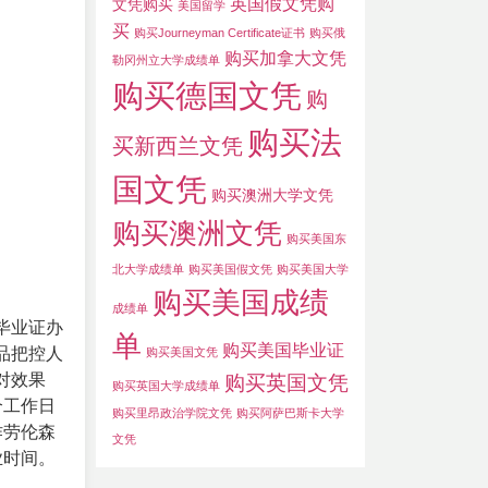
英国假文凭购
文凭购买
美国留学
买
购买Journeyman Certificate证书
购买俄
购买加拿大文凭
勒冈州立大学成绩单
购买德国文凭
购
购买法
买新西兰文凭
国文凭
购买澳洲大学文凭
购买澳洲文凭
购买美国东
北大学成绩单
购买美国假文凭
购买美国大学
购买美国成绩
成绩单
毕业证办
单
购买美国毕业证
品把控人
购买美国文凭
对效果
购买英国文凭
购买英国大学成绩单
个工作日
购买里昂政治学院文凭
购买阿萨巴斯卡大学
作劳伦森
文凭
业时间。