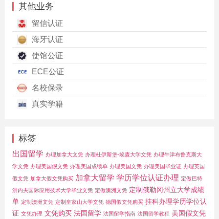
其他业务
留信认证
海牙认证
使馆公证
ECE公证
名校保录
真实学籍
标签
出国留学
办理加拿大文凭
办理杜伊斯堡-埃森大学文凭
办理牛津布鲁克斯大
学文凭
办理美国假文凭
办理美国成绩单
办理美国文凭
办理美国毕业证
办理英国
加拿大留学
学历学位认证办理
假文凭
加拿大假文凭购买
定做巴特
定制俄勒冈州立大学成绩
洪内夫国际应用技术大学毕业文凭
定做澳洲文凭
单
挂科办理学历学位认
定制澳洲文凭
定制皇家山大学文凭
德国假文凭购买
证
文凭购买
法国留学
美国假文凭
文凭办理
法国留学指南
法国留学教程