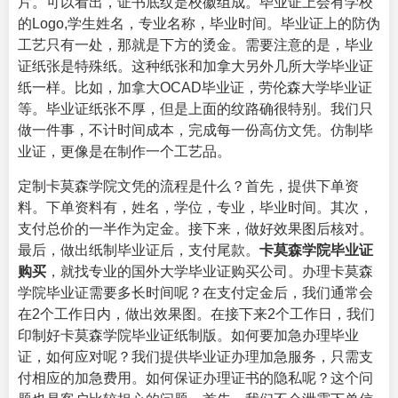
片。可以看出，证书底纹是校徽组成。毕业证上会有学校
的Logo,学生姓名，专业名称，毕业时间。毕业证上的防伪
工艺只有一处，那就是下方的烫金。需要注意的是，毕业
证纸张是特殊纸。这种纸张和加拿大另外几所大学毕业证
纸一样。比如，加拿大OCAD毕业证，劳伦森大学毕业证
等。毕业证纸张不厚，但是上面的纹路确很特别。我们只
做一件事，不计时间成本，完成每一份高仿文凭。仿制毕
业证，更像是在制作一个工艺品。
定制卡莫森学院文凭的流程是什么？首先，提供下单资
料。下单资料有，姓名，学位，专业，毕业时间。其次，
支付总价的一半作为定金。接下来，做好效果图后核对。
最后，做出纸制毕业证后，支付尾款。
卡莫森学院毕业证
购买
，就找专业的
国外大学毕业证购买公司
。办理卡莫森
学院毕业证需要多长时间呢？在支付定金后，我们通常会
在2个工作日内，做出效果图。在接下来2个工作日，我们
印制好卡莫森学院毕业证纸制版。如何要加急办理毕业
证，如何应对呢？我们提供毕业证办理加急服务，只需支
付相应的加急费用。如何保证办理证书的隐私呢？这个问