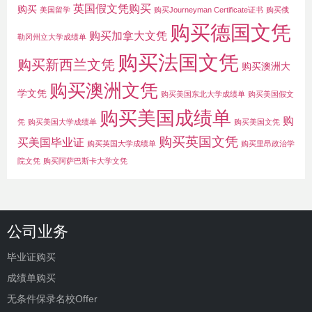
英国假文凭购买
购买
美国留学
购买Journeyman Certificate证书
购买俄
购买德国文凭
购买加拿大文凭
勒冈州立大学成绩单
购买法国文凭
购买新西兰文凭
购买澳洲大
购买澳洲文凭
学文凭
购买美国东北大学成绩单
购买美国假文
购买美国成绩单
购
凭
购买美国大学成绩单
购买美国文凭
购买英国文凭
买美国毕业证
购买英国大学成绩单
购买里昂政治学
院文凭
购买阿萨巴斯卡大学文凭
公司业务
毕业证购买
成绩单购买
无条件保录名校Offer