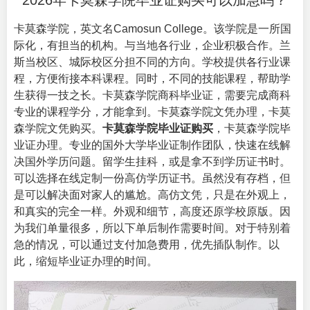
2026年卡莫森学院毕业证购买可以加急吗？
卡莫森学院，英文名
Camosun College
。该学院是一所国
际化，有担当的机构。与当地各行业，企业积极合作。兰
斯当校区、城际校区分担不同的方向。学校提供各行业课
程，方便衔接本科课程。同时，不同的技能课程，帮助学
生获得一技之长。卡莫森学院商科毕业证，需要完成商科
专业的课程学分，才能拿到。卡莫森学院文凭办理，卡莫
森学院文凭购买。
卡莫森学院毕业证购买
，卡莫森学院毕
业证办理。专业的国外大学毕业证制作团队，快速在线解
决国外学历问题。留学生挂科，或是拿不到学历证书时。
可以选择在线定制一份高仿学历证书。虽然没有存档，但
是可以解决面对家人的尴尬。高仿文凭，只是在外观上，
和真实的完全一样。外观和细节，高度还原学校原版。因
为我们单量很多，所以下单后制作需要时间。对于特别着
急的情况，可以通过支付加急费用，优先插队制作。以
此，缩短毕业证办理的时间。