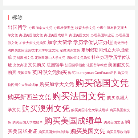
标签
出国留学
办理加拿大文凭
办理杜伊斯堡-埃森大学文凭
办理牛津布鲁克斯大
学文凭
办理美国假文凭
办理美国成绩单
办理美国文凭
办理美国毕业证
办理英国
加拿大留学
学历学位认证办理
假文凭
加拿大假文凭购买
定做巴特
定制俄勒冈州立大学成绩
洪内夫国际应用技术大学毕业文凭
定做澳洲文凭
单
挂科办理学历学位认
定制澳洲文凭
定制皇家山大学文凭
德国假文凭购买
证
文凭购买
法国留学
美国假文凭
文凭办理
法国留学指南
法国留学教程
英国假文凭购买
购买
美国留学
购买Journeyman Certificate证书
购买俄
购买德国文凭
购买加拿大文凭
勒冈州立大学成绩单
购买法国文凭
购买新西兰文凭
购买澳洲大
购买澳洲文凭
学文凭
购买美国东北大学成绩单
购买美国假文
购买美国成绩单
购
凭
购买美国大学成绩单
购买美国文凭
购买英国文凭
买美国毕业证
购买英国大学成绩单
购买里昂政治学