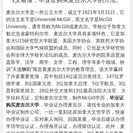
1文看懂，毕业证购买麦吉尔大学的方法。
麦吉尔大学是一所公立大学，成立于1821年3月31日，它
的法文名字是Université McGill，英文名字是
McGill
University
，通常简称为McGill或麦吉尔。学校位于加拿大
魁北克省蒙特利尔市。麦吉尔大学具有多项特色，它是加
拿大U15研究型大学联盟、美国大学协会、英联邦大学协
会和国际大学气候联盟的成员。同时，它也是大学研究协
会和全球大学校长论坛的成员。麦吉尔大学的院系设置涵
盖医学、法学、商学、文学、工程、理学等多个领域。校
训”天道酬勤”寓意着麦吉尔大学的教育理念。该大学赢得
了许多重要奖项，其中包括14位诺贝尔奖得主、147位罗
德学者、8位国家元首、3位加拿大总理、5位宇航员、3位
普利策奖得主、28位外交大使和13位最高法院大法官。大
学挂科无证，定制麦吉尔文凭，制作McGill学历，
毕业证
购买麦吉尔大学
，毕业证办理麦吉尔，请找专业的
加拿大
毕业证
制作公司。一比一复刻还原加拿大文凭学历，快速
办理毕业证，应对家人询问。回国发展，毕业后建议办理
学历学位认证，办理海牙认证，办理留信认证。此外，麦