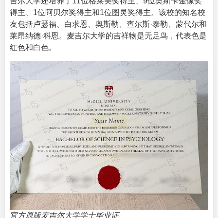
吉尔大学还培养了11位格莱美奖得主、9位奥斯卡金像奖
得主、1位阿贝尔奖得主和1位图灵奖得主。该校的知名校
友包括卢瑟福、白求恩、奥斯勒、查尔斯·泰勒、蒙代尔和
莱昂纳德·科恩。麦吉尔大学的吉祥物是无足鸟，代表色是
红色和白色。
官方原版麦吉尔大学学士毕业证