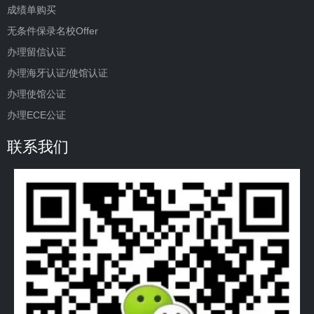
成绩单购买
无条件保录名校Offer
办理留信认证
办理海牙认证/使馆认证
办理使馆公证
办理ECE公证
联系我们