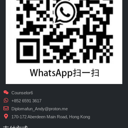
Counselor6
+852 6591 3617
Diplomafun_Andy@proton.me
170-172 Aberdeen Main Road, Hong Kong